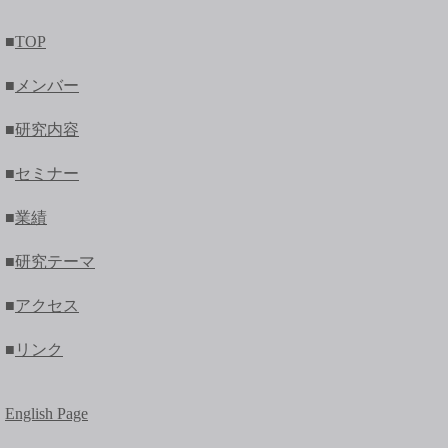
■
TOP
■
メンバー
■
研究内容
■
セミナー
■
業績
■
研究テーマ
■
アクセス
■
リンク
English Page